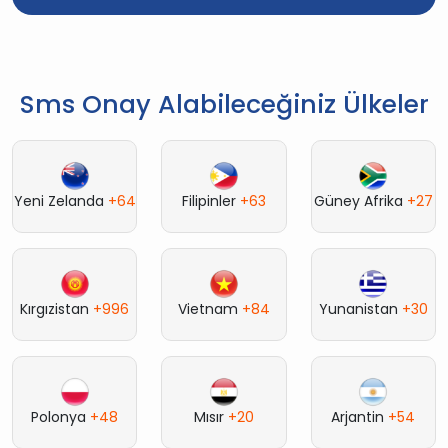
Sms Onay Alabileceğiniz Ülkeler
Yeni Zelanda
+64
Filipinler
+63
Güney Afrika
+27
Kırgızistan
+996
Vietnam
+84
Yunanistan
+30
Polonya
+48
Mısır
+20
Arjantin
+54