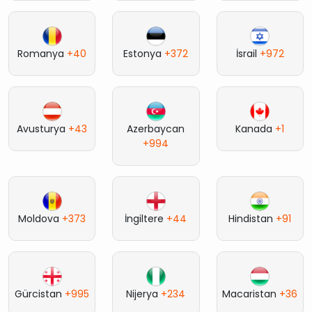
Romanya
+40
Estonya
+372
İsrail
+972
Avusturya
+43
Azerbaycan
Kanada
+1
+994
Moldova
+373
İngiltere
+44
Hindistan
+91
Gürcistan
+995
Nijerya
+234
Macaristan
+36