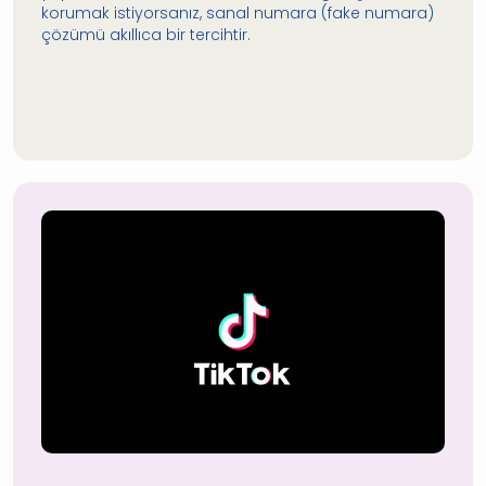
korumak istiyorsanız, sanal numara (fake numara)
çözümü akıllıca bir tercihtir.