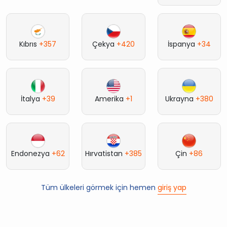
Kıbrıs
+357
Çekya
+420
İspanya
+34
İtalya
+39
Amerika
+1
Ukrayna
+380
Endonezya
+62
Hırvatistan
+385
Çin
+86
Tüm ülkeleri görmek için hemen
giriş yap