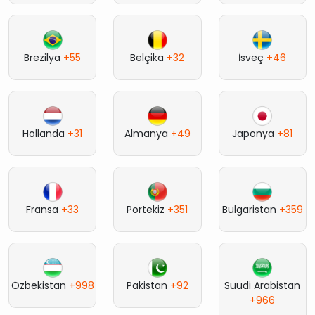
Brezilya
+55
Belçika
+32
İsveç
+46
Hollanda
+31
Almanya
+49
Japonya
+81
Fransa
+33
Portekiz
+351
Bulgaristan
+359
Özbekistan
+998
Pakistan
+92
Suudi Arabistan
+966