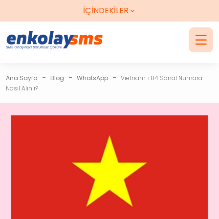
Telegram Destek
Sms Onayı Gelmezse
Paranız İade
İÇİNDEKİLER
-
-
-
Ana Sayfa
Blog
WhatsApp
Vietnam +84 Sanal Numara
Nasıl Alınır?