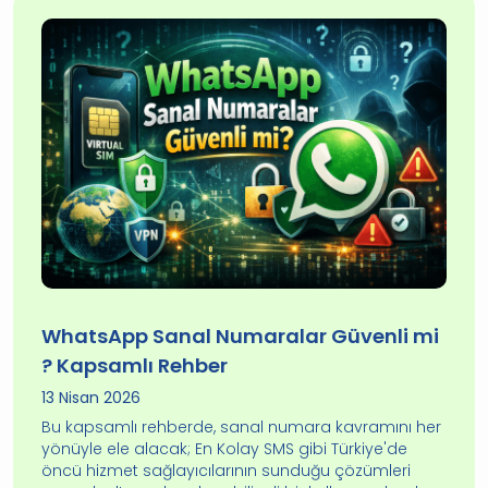
WhatsApp Sanal Numaralar Güvenli mi
? Kapsamlı Rehber
13 Nisan 2026
Bu kapsamlı rehberde, sanal numara kavramını her
yönüyle ele alacak; En Kolay SMS gibi Türkiye'de
öncü hizmet sağlayıcılarının sunduğu çözümleri