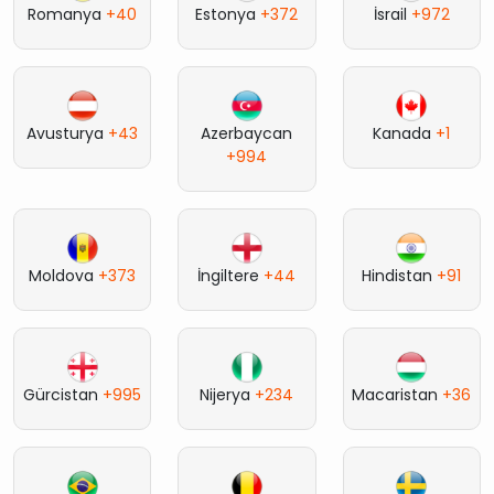
Romanya
+40
Estonya
+372
İsrail
+972
Avusturya
+43
Azerbaycan
Kanada
+1
+994
Moldova
+373
İngiltere
+44
Hindistan
+91
Gürcistan
+995
Nijerya
+234
Macaristan
+36