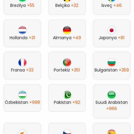
Brezilya
+55
Belçika
+32
İsveç
+46
Hollanda
+31
Almanya
+49
Japonya
+81
Fransa
+33
Portekiz
+351
Bulgaristan
+359
Özbekistan
+998
Pakistan
+92
Suudi Arabistan
+966