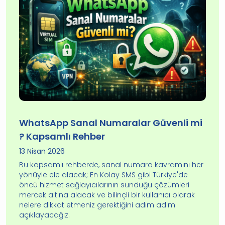
WhatsApp Sanal Numaralar Güvenli mi
? Kapsamlı Rehber
13 Nisan 2026
Bu kapsamlı rehberde, sanal numara kavramını her
yönüyle ele alacak; En Kolay SMS gibi Türkiye'de
öncü hizmet sağlayıcılarının sunduğu çözümleri
mercek altına alacak ve bilinçli bir kullanıcı olarak
nelere dikkat etmeniz gerektiğini adım adım
açıklayacağız.