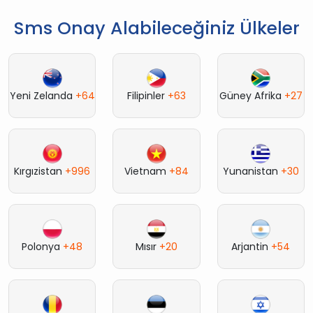
Sms Onay Alabileceğiniz Ülkeler
Yeni Zelanda
+64
Filipinler
+63
Güney Afrika
+27
Kırgızistan
+996
Vietnam
+84
Yunanistan
+30
Polonya
+48
Mısır
+20
Arjantin
+54