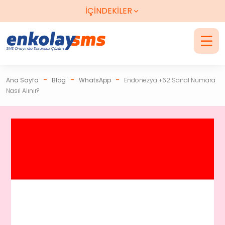
Telegram Destek
Sms Onayı Gelmezse
Paranız İade
İÇİNDEKİLER
-
-
-
Ana Sayfa
Blog
WhatsApp
Endonezya +62 Sanal Numara
Nasıl Alınır?