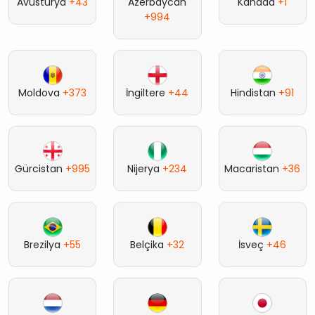
Avusturya
+43
Azerbaycan
Kanada
+1
+994
Moldova
+373
İngiltere
+44
Hindistan
+91
Gürcistan
+995
Nijerya
+234
Macaristan
+36
Brezilya
+55
Belçika
+32
İsveç
+46