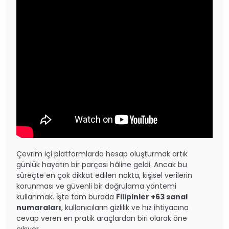
Çevrim içi platformlarda hesap oluşturmak artık
günlük hayatın bir parçası hâline geldi. Ancak bu
süreçte en çok dikkat edilen nokta, kişisel verilerin
korunması ve güvenli bir doğrulama yöntemi
kullanmak. İşte tam burada
Filipinler +63 sanal
numaraları
, kullanıcıların gizlilik ve hız ihtiyacına
cevap veren en pratik araçlardan biri olarak öne
çıkıyor.