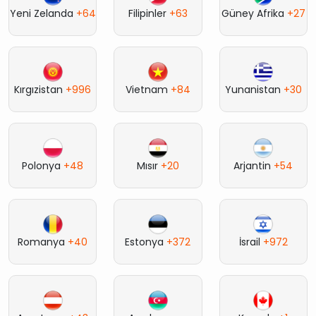
Yeni Zelanda
+64
Filipinler
+63
Güney Afrika
+27
Kırgızistan
+996
Vietnam
+84
Yunanistan
+30
Polonya
+48
Mısır
+20
Arjantin
+54
Romanya
+40
Estonya
+372
İsrail
+972