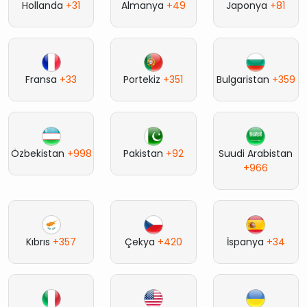
Hollanda
+31
Almanya
+49
Japonya
+81
Fransa
+33
Portekiz
+351
Bulgaristan
+359
Özbekistan
+998
Pakistan
+92
Suudi Arabistan
+966
Kıbrıs
+357
Çekya
+420
İspanya
+34