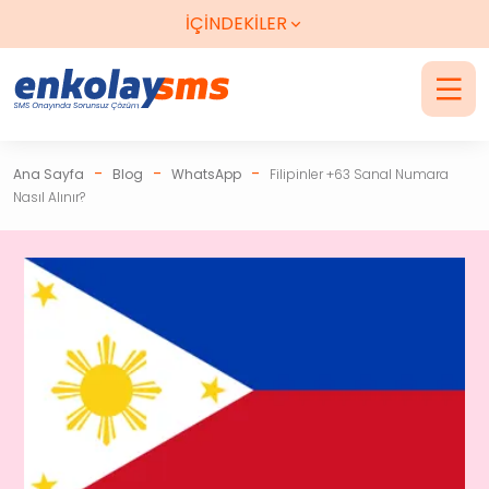
Telegram Destek
Sms Onayı Gelmezse
Paranız İade
İÇİNDEKİLER
-
-
-
Ana Sayfa
Blog
WhatsApp
Filipinler +63 Sanal Numara
Nasıl Alınır?