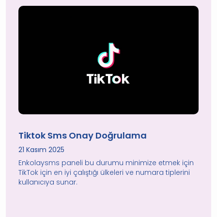
Tiktok Sms Onay Doğrulama
21 Kasım 2025
Enkolaysms paneli bu durumu minimize etmek için
TikTok için en iyi çalıştığı ülkeleri ve numara tiplerini
kullanıcıya sunar.